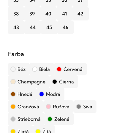
33
34
35
36
37
38
39
40
41
42
43
44
45
46
Farba
Béž
Biela
Červená
Champagne
Čierna
Hnedá
Modrá
Oranžová
Ružová
Sivá
Strieborná
Zelená
Zlatá
Žltá