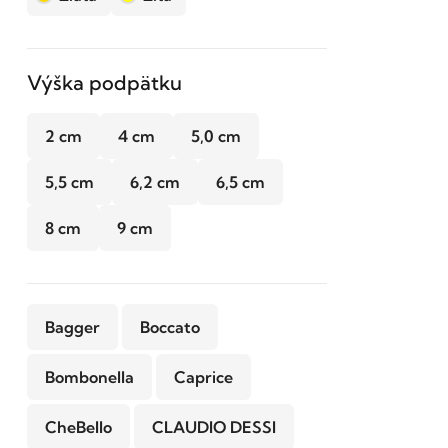
Výška podpätku
2 cm
4 cm
5,0 cm
5,5 cm
6,2 cm
6,5 cm
8 cm
9 cm
Bagger
Boccato
Bombonella
Caprice
CheBello
CLAUDIO DESSI