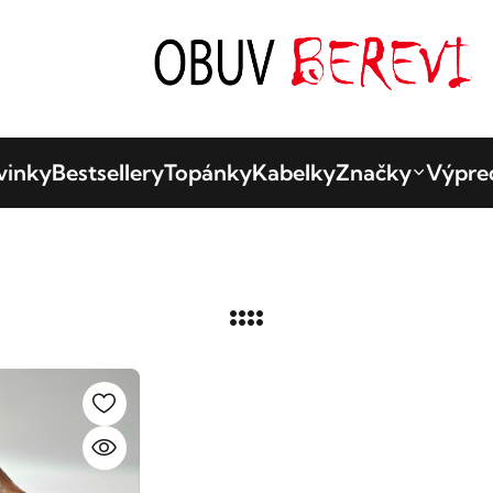
vinky
Bestsellery
Topánky
Kabelky
Značky
Výpre